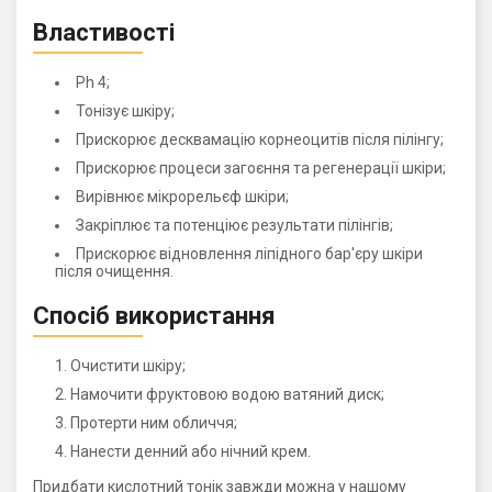
Властивості
Ph 4;
Тонізує шкіру;
Прискорює десквамацію корнеоцитів після пілінгу;
Прискорює процеси загоєння та регенерації шкіри;
Вирівнює мікрорельєф шкіри;
Закріплює та потенціює результати пілінгів;
Прискорює відновлення ліпідного бар'єру шкіри
після очищення.
Спосіб використання
Очистити шкіру;
Намочити фруктовою водою ватяний диск;
Протерти ним обличчя;
Нанести денний або нічний крем.
Придбати кислотний тонік завжди можна у нашому