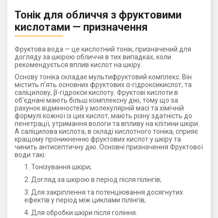
Тонік для обличчя з фруктовими
кислотами — призначення
Фруктова вода — це кислотний тонік, призначений для
догляду за шкірою обличчя в тих випадках, коли
рекомендується вплив кислот на шкіру.
Основу тоніка складає мультифруктовий комплекс. Він
містить п'ять основних фруктових α-гідроксикислот, та
саліцилову, β-гідрокси кислоту. Фруктові кислоти в
об'єднані мають більш комплексну дію, тому що за
рахунок відмінностей у молекулярній масі та хімічній
формулі кожної із цих кислот, мають різну здатність до
пенетрації, утримання вологи та впливу на клітини шкіри.
А саліцилова кислота, в складі кислотного тоніка, сприяє
кращому проникненню фруктових кислот у шкіру та
чинить антисептичну дію. Основні призначення Фруктової
води такі:
Тонізування шкіри;
Догляд за шкірою в період після пілінгів;
Для закріплення та потенціювання досягнутих
ефектів у період між циклами пілінгів;
Для обробки шкіри після гоління.