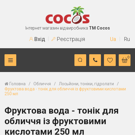
Інтернет магазин від виробника
TM Cocos
Вхід
Реєстрація
Ua
Ru
0
/
/
/
Головна
Обличчя
Лосьйони, тоніки, гідролати
Фруктова вода - тонік для обличчя із фруктовими кислотами
250 мл
Фруктова вода - тонік для
обличчя із фруктовими
кислотами 250 мл