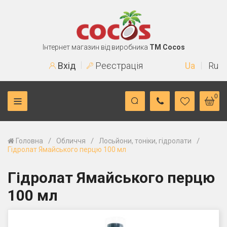
Інтернет магазин від виробника
TM Cocos
Вхід
Реєстрація
Ua
Ru
0
/
/
/
Головна
Обличчя
Лосьйони, тоніки, гідролати
Гідролат Ямайського перцю 100 мл
Гідролат Ямайського перцю
100 мл