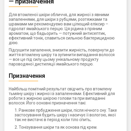
— призначення
Для втомленої шкіри обличчя, для жирної з явними
запаленнями, для шкіри з рубцями, розтяжками та
шрамами ми рекомендуємо вам цілющий еліксир –
гідролат ямайського перцю. Ця рідина з пряним
ароматом, що бадьорить — потужний антисептик,
ефективний тонік, славиться сильною бактерицидною
дією.
Підсушити запалення, знизити жирність, повернути до
життя втомлену шкіру та зупинити випадання волосся
— все це під силу цьому унікальному продукту
пароводяної дистиляції ямайського перцю.
Призначення
Найбільш помітний результат свідчить про втомлену
тьмяну шкіру і жирної із запаленнями. Ефективний для
роботи з жирною шкірою голови та при випаданні
волосся. Його основні призначення такі:
Ранкове прбудження шкіри, після нічного сну. Таке
застосування будить шкіру і насичує її вологою, якої
так не вистачє в період коли тіло спить;
Тонізування шкіри та як основа під крем.