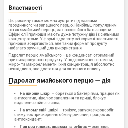
Властивості
Цю рослину також можна зустріти під назвами
гвоздичного чи запашного перцю. Найбільш популярним
він як ямайський перець, за назвою його батьківщини.
Ефірні олії прянощів мають дуже потужну дію і є сильними
концентратами. У формі гідролату всі корисні властивості
прянощів зберігаються, але такий формат продукту
набагато зручніший для використання.
Гідролат перцю ямайського – це конденсат, отриманий
при випаровуванні продукту. У воді розчинені вітаміни,
мікро- та макроелементи. Їхня концентрація абсолютно
нешкідлива, але достатня для активного впливу.
Г
ідролат ямайського перцю — дія
На жирній шкірі
— бореться з бактеріями, працює як
антисептик, нівелює запалення та прищі, блокує
виділення зайвого сала;
На втомленій шкірі
— тонізує, запускає кровообіг,
стимулює прискорення обміну речовин, працює як
антиоксидант;
При розтяжках, шрамах та рубцях
— освітлює,