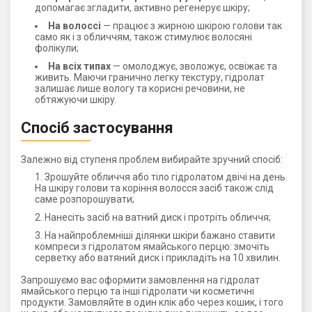
допомагає згладити, активно регенерує шкіру;
На волоссі
— працює з жирною шкірою голови так
само як і з обличчям, також стимулює волосяні
фолікули;
На всіх типах
— омолоджує, зволожує, освіжає та
живить. Маючи гранично легку текстуру, гідролат
залишає лише вологу та корисні речовини, не
обтяжуючи шкіру.
Спосіб застосування
Залежно від ступеня проблем вибирайте зручний спосіб:
Зрошуйте обличчя або тіло гідролатом двічі на день.
На шкіру голови та коріння волосся засіб також слід
саме розпорошувати;
Нанесіть засіб на ватний диск і протріть обличчя;
На найпроблемніші ділянки шкіри бажано ставити
компреси з гідролатом ямайського перцю: змочіть
серветку або ватяний диск і прикладіть на 10 хвилин.
Запрошуємо вас оформити замовлення на гідролат
ямайського перцю та інші гідролати чи косметичні
продукти. Замовляйте в один клік або через кошик, і того